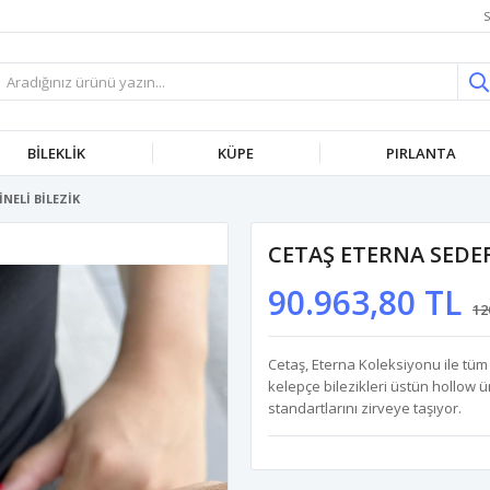
S
BİLEKLİK
KÜPE
PIRLANTA
NELİ BİLEZİK
CETAŞ ETERNA SEDEF
90.963,80 TL
12
Cetaş, Eterna Koleksiyonu ile tüm
kelepçe bilezikleri üstün hollow üre
standartlarını zirveye taşıyor.