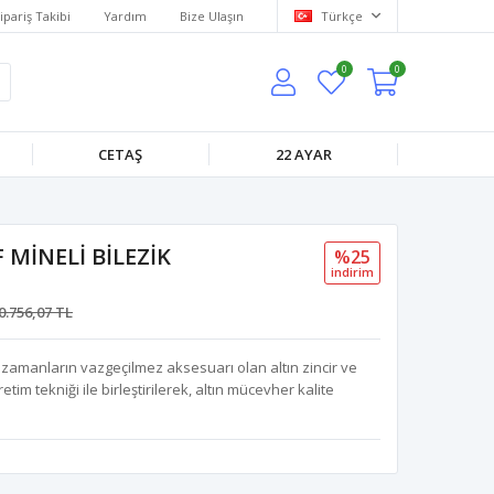
ipariş Takibi
Yardım
Bize Ulaşın
Türkçe
0
0
CETAŞ
22 AYAR
 MİNELİ BİLEZİK
%25
i̇ndi̇ri̇m
0.756,07 TL
 zamanların vazgeçilmez aksesuarı olan altın zincir ve
tim tekniği ile birleştirilerek, altın mücevher kalite