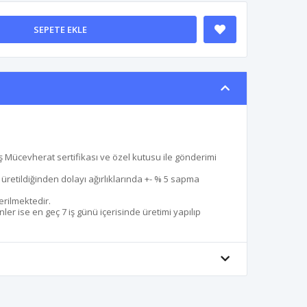
SEPETE EKLE
 Mücevherat sertifikası ve özel kutusu ile gönderimi
le üretildiğinden dolayı ağırlıklarında +- % 5 sapma
erilmektedir.
er ise en geç 7 iş günü içerisinde üretimi yapılıp