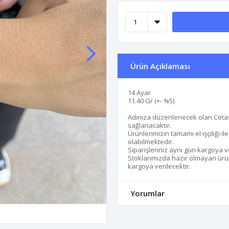
Ürün Açıklaması
14 Ayar
11.40 Gr (+- %5)
Adınıza düzenlenecek olan Cetaş
sağlanacaktır.
Ürünlerimizin tamamı el işçiliği i
olabilmektedir.
Siparişleriniz aynı gün kargoya v
Stoklarımızda hazır olmayan ürünl
kargoya verilecektir.
Yorumlar