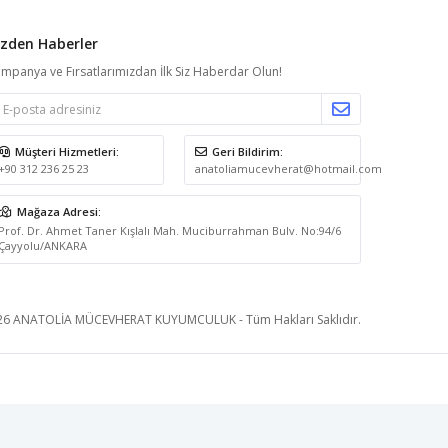
izden Haberler
mpanya ve Fırsatlarımızdan İlk Siz Haberdar Olun!
Müşteri Hizmetleri:
Geri Bildirim:
+90 312 236 25 23
anatoliamucevherat@hotmail.com
Mağaza Adresi:
Prof. Dr. Ahmet Taner Kışlalı Mah. Muciburrahman Bulv. No:94/6
Çayyolu/ANKARA
26 ANATOLİA MÜCEVHERAT KUYUMCULUK - Tüm Hakları Saklıdır.