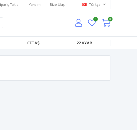
ipariş Takibi
Yardım
Bize Ulaşın
Türkçe
0
0
CETAŞ
22 AYAR