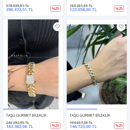
518.039,81 TL
163.261,03 TL
%25
%25
390.472,51 TL
123.058,00 TL
TAŞLI GURMET BİLEKLİK
TAŞLI GURMET BİLEKLİK
243.292,95 TL
194.657,38 TL
%25
%25
183.382,06 TL
146.723,00 TL