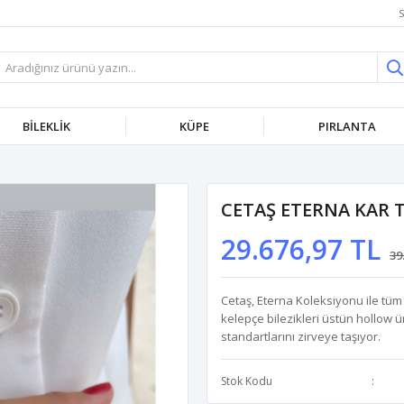
S
BİLEKLİK
KÜPE
PIRLANTA
CETAŞ ETERNA KAR 
29.676,97 TL
39
Cetaş, Eterna Koleksiyonu ile tüm
kelepçe bilezikleri üstün hollow üre
standartlarını zirveye taşıyor.
Stok Kodu