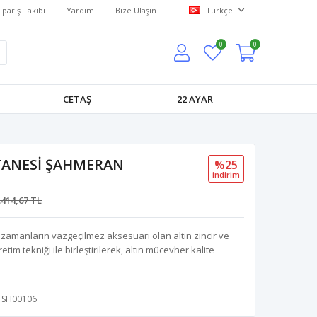
ipariş Takibi
Yardım
Bize Ulaşın
Türkçe
0
0
CETAŞ
22 AYAR
TANESİ ŞAHMERAN
%25
i̇ndi̇ri̇m
.414,67 TL
 zamanların vazgeçilmez aksesuarı olan altın zincir ve
tim tekniği ile birleştirilerek, altın mücevher kalite
SH00106