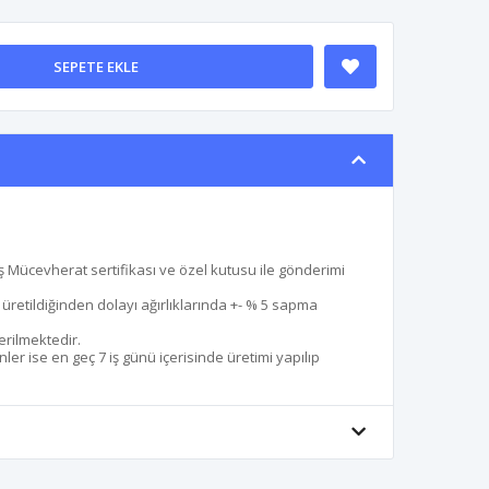
SEPETE EKLE
 Mücevherat sertifikası ve özel kutusu ile gönderimi
le üretildiğinden dolayı ağırlıklarında +- % 5 sapma
erilmektedir.
er ise en geç 7 iş günü içerisinde üretimi yapılıp