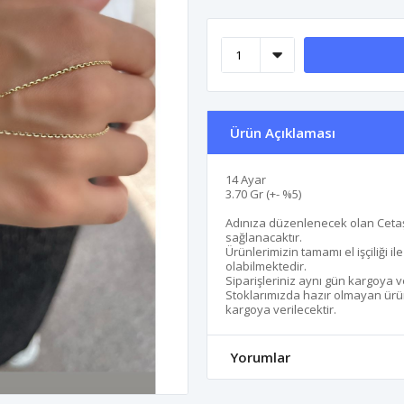
Ürün Açıklaması
14 Ayar
3.70 Gr (+- %5)
Adınıza düzenlenecek olan Cetaş
sağlanacaktır.
Ürünlerimizin tamamı el işçiliği i
olabilmektedir.
Siparişleriniz aynı gün kargoya v
Stoklarımızda hazır olmayan ürünl
kargoya verilecektir.
Yorumlar