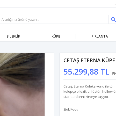
S
BİLEKLİK
KÜPE
PIRLANTA
CETAŞ ETERNA KÜPE
55.299,88 TL
73
Cetaş, Eterna Koleksiyonu ile tüm
kelepçe bilezikleri üstün hollow üre
standartlarını zirveye taşıyor.
Stok Kodu