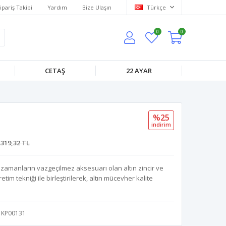
ipariş Takibi
Yardım
Bize Ulaşın
Türkçe
0
0
CETAŞ
22 AYAR
%25
i̇ndi̇ri̇m
.319,32 TL
 zamanların vazgeçilmez aksesuarı olan altın zincir ve
tim tekniği ile birleştirilerek, altın mücevher kalite
KP00131