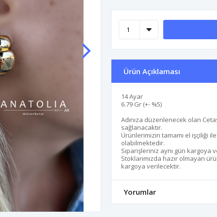
Ürün Açıklaması
14 Ayar
6.79 Gr (+- %5)
Adınıza düzenlenecek olan Cetaş
sağlanacaktır.
Ürünlerimizin tamamı el işçiliği i
olabilmektedir.
Siparişleriniz aynı gün kargoya v
Stoklarımızda hazır olmayan ürünl
kargoya verilecektir.
Yorumlar