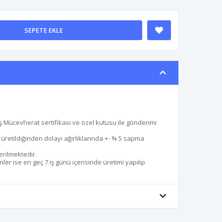
SEPETE EKLE
 Mücevherat sertifikası ve özel kutusu ile gönderimi
le üretildiğinden dolayı ağırlıklarında +- % 5 sapma
erilmektedir.
er ise en geç 7 iş günü içerisinde üretimi yapılıp