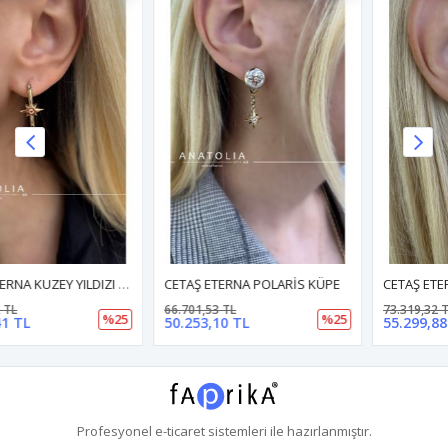
CETAŞ ETERNA POLARİS KÜPE
CETAŞ ETERNA KÜPE
66.701,53 TL
73.319,32 TL
%25
%25
50.253,10 TL
55.299,88 TL
Profesyonel
e-ticaret
sistemleri ile hazırlanmıştır.