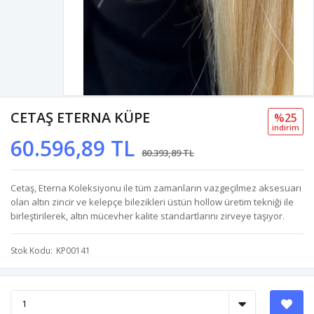
CETAŞ ETERNA KÜPE
%25
i̇ndi̇ri̇m
60.596,89 TL
80.393,89 TL
Cetaş, Eterna Koleksiyonu ile tüm zamanların vazgeçilmez aksesuarı
olan altın zincir ve kelepçe bilezikleri üstün hollow üretim tekniği ile
birleştirilerek, altın mücevher kalite standartlarını zirveye taşıyor.
Stok Kodu
KP00141