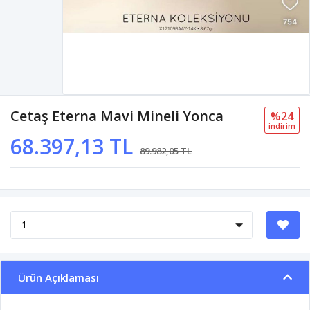
Cetaş Eterna Mavi Mineli Yonca
%24
i̇ndi̇ri̇m
68.397,13 TL
89.982,05 TL
Ürün Açıklaması