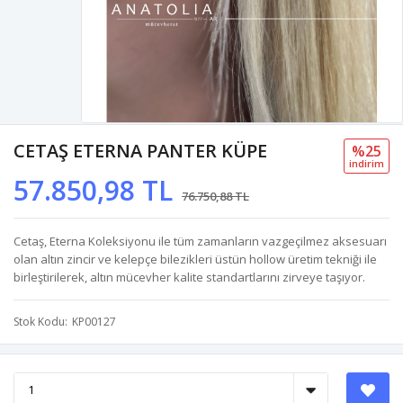
CETAŞ ETERNA PANTER KÜPE
%25
i̇ndi̇ri̇m
57.850,98 TL
76.750,88 TL
Cetaş, Eterna Koleksiyonu ile tüm zamanların vazgeçilmez aksesuarı
olan altın zincir ve kelepçe bilezikleri üstün hollow üretim tekniği ile
birleştirilerek, altın mücevher kalite standartlarını zirveye taşıyor.
Stok Kodu
KP00127