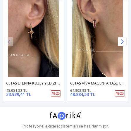
CETAŞ ETERNA KUZEY YILDIZI KÜPE
CETAŞ VİVA MAGENTA TAŞLI ETERNA KÜPE
45.051,82 TL
64.903,93 TL
%25
%25
33.939,41 TL
48.884,53 TL
Profesyonel
e-ticaret
sistemleri ile hazırlanmıştır.