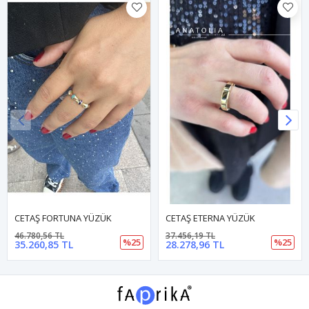
CETAŞ FORTUNA YÜZÜK
CETAŞ ETERNA YÜZÜK
46.780,56 TL
37.456,19 TL
%25
%25
35.260,85 TL
28.278,96 TL