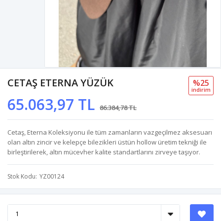
CETAŞ ETERNA YÜZÜK
%25
i̇ndi̇ri̇m
65.063,97 TL
86.384,78 TL
Cetaş, Eterna Koleksiyonu ile tüm zamanların vazgeçilmez aksesuarı
olan altın zincir ve kelepçe bilezikleri üstün hollow üretim tekniği ile
birleştirilerek, altın mücevher kalite standartlarını zirveye taşıyor.
Stok Kodu
YZ00124