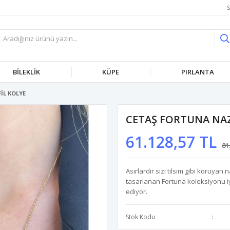
S
BİLEKLİK
KÜPE
PIRLANTA
İL KOLYE
CETAŞ FORTUNA NAZ
61.128,57 TL
81
Asırlardır sizi tılsım gibi koruya
tasarlanan Fortuna koleksiyonu iy
ediyor.
Stok Kodu