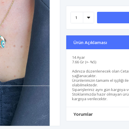
Ürün Açıklaması
14 Ayar
7.66 Gr (+- %5)
Adınıza düzenlenecek olan Cetaş
sağlanacaktır.
Ürünlerimizin tamamı el işçiliği i
olabilmektedir.
Siparişleriniz aynı gün kargoya v
Stoklarımızda hazır olmayan ürünl
kargoya verilecektir.
Yorumlar