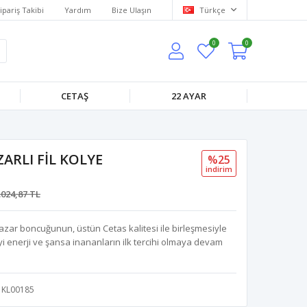
ipariş Takibi
Yardım
Bize Ulaşın
Türkçe
0
0
CETAŞ
22 AYAR
ARLI FİL KOLYE
%25
i̇ndi̇ri̇m
.024,87 TL
n nazar boncuğunun, üstün Cetas kalitesi ile birleşmesiyle
i enerji ve şansa inananların ilk tercihi olmaya devam
KL00185