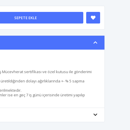
SEPETE EKLE
 Mücevherat sertifikası ve özel kutusu ile gönderimi
le üretildiğinden dolayı ağırlıklarında +- % 5 sapma
erilmektedir.
er ise en geç 7 iş günü içerisinde üretimi yapılıp