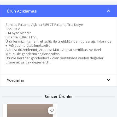
Ürün Açıklaması
Sonsuz Pırlanta Aşkına 6.89 CT Pırlanta Tria Kolye
- 22.38 Gr
- 14 Ayar Altındır
Pırlanta: 6.89 CT F VS
Ürünlerimizin tamamı el işçiliği ile üretildiğinden dolayı ağırlıklarında
+- %5 sapma olabilmektedir.
Adınıza düzenlenmiş Anatolia Mücevherat sertifikası ve özel
kutusu ile gönderim sağlanacaktır.
Ürünle beraber gönderilecek olan sertifikada verilen değerler
ürüne ait gerçek değerlerdir.
Yorumlar
Benzer Ürünler