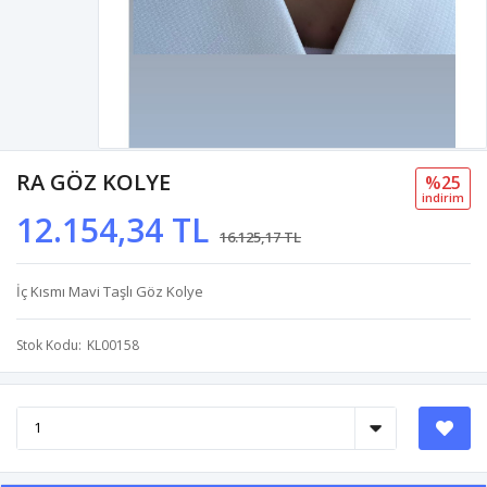
RA GÖZ KOLYE
%25
i̇ndi̇ri̇m
12.154,34 TL
16.125,17 TL
İç Kısmı Mavi Taşlı Göz Kolye
Stok Kodu
KL00158