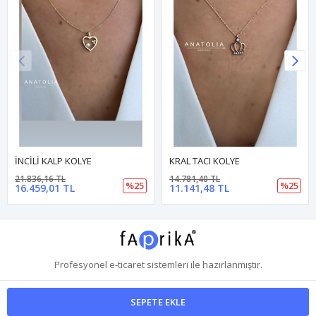
İNCİLİ KALP KOLYE
KRAL TACI KOLYE
21.836,16 TL
14.781,40 TL
%25
%25
16.459,01 TL
11.141,48 TL
Profesyonel
e-ticaret
sistemleri ile hazırlanmıştır.
SEPETE EKLE