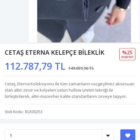
CETAŞ ETERNA KELEPÇE BİLEKLİK
%25
i̇ndi̇ri̇m
112.787,79 TL
149.659,96 TL
Cetaş, Eterna Koleksiyonu ile tüm zamanların vazgeçilmez aksesuarı
olan altın zincir ve kolyeleri üstün hollow üretim tekniği ile
birleştirilerek, altın mücevher kalite standartlarını zirveye taşıyor.
Stok Kodu
BLK00253