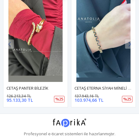
CETAŞ PANTER BİLEZİK
CETAŞ ETERNA SİYAH MİNELİ BİLEZİK
126.213,34 TL
137.943,16 TL
%25
%25
95.133,30 TL
103.974,66 TL
Profesyonel
e-ticaret
sistemleri ile hazırlanmıştır.